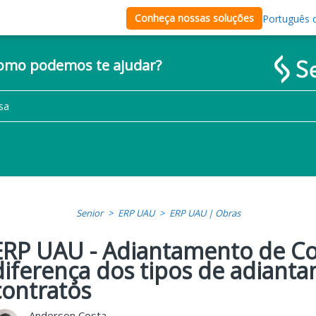
Conheça nossas soluções
Português d
como podemos te ajudar?
Senior
ERP UAU
ERP UAU | Obras
ERP UAU - Adiantamento de Con
diferença dos tipos de adiant
contratos
Anderson Costa