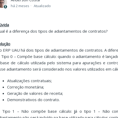
há 2 meses
Atualizado
úvida
ual é a diferença dos tipos de adiantamentos de contratos?
olução
o ERP UAU há dois tipos de adiantamentos de contratos. A difer
. Tipo 0 – Compõe base cálculo: quando o adiantamento é lançado
 base de cálculo utilizada pelo sistema para apurações e contro
sse adiantamento será considerado nos valores utilizados em cál
Atualizações contratuais;
Correção monetária;
Geração de valores de receita;
Demonstrativos do contrato.
. Tipo 1 – Não compõe base cálculo:
j
á o tipo 1 – Não com
diantamento não será incluído na base utilizada para cálculos contr