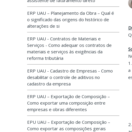
assistente de faturamento direto
ERP UAU – Planejamento da Obra – Qual é
o significado das origens do histórico de
alterações de si
D
Q
ERP UAU - Contratos de Materiais e
Serviços - Como adequar os contratos de
S
materiais e serviços às exigências da
N
reforma tributária
1
a
ERP UAU - Cadastro de Empresas - Como
desabilitar o controle de aditivos no
e
cadastro da empresa
ERP UAU – Exportação de Composição –
Como exportar uma composição entre
empresas e obras diferentes
EPU UAU – Exportação de Composição –
2
Como exportar as composições gerais
a