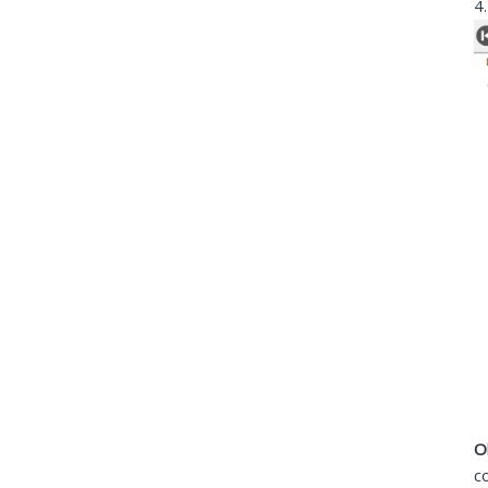
4
O
c