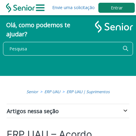
Envie uma solicitação
Entrar
Olá, como podemos te
ajudar?
Senior
ERP UAU
ERP UAU | Suprimentos
Artigos nessa seção
ERP UAU – Acordo