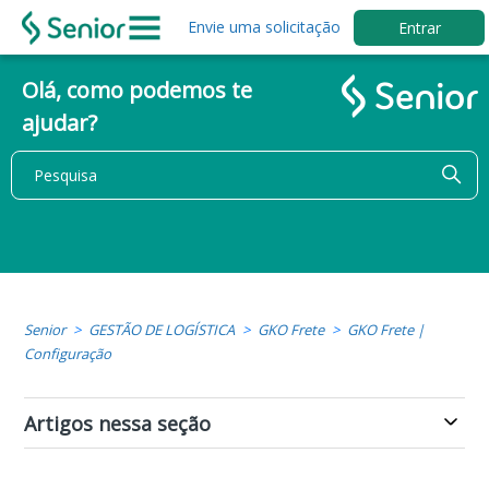
Envie uma solicitação
Entrar
Olá, como podemos te
ajudar?
Senior
GESTÃO DE LOGÍSTICA
GKO Frete
GKO Frete |
Configuração
Artigos nessa seção