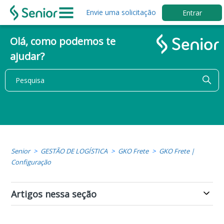
Envie uma solicitação
Entrar
Olá, como podemos te
ajudar?
Senior
GESTÃO DE LOGÍSTICA
GKO Frete
GKO Frete |
Configuração
Artigos nessa seção