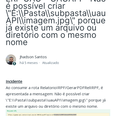
é possível criar
\"E:\\Pasta\\subpasta\\uau
API\\imagem.jpg\" porque
já existe um arquivo ou
diretório com o mesmo
nome
Jhadson Santos
há 5 meses
Atualizado
Incidente
Ao consumir a rota RelatorioIRPF/GerarPDFRelIRPF, é
apresentada a mensagem: Não é possível criar
\"E:\\Pasta\\subpasta\\uauAPI\\imagem.jpg\" porque já
existe um arquivo ou diretório com o mesmo nome.