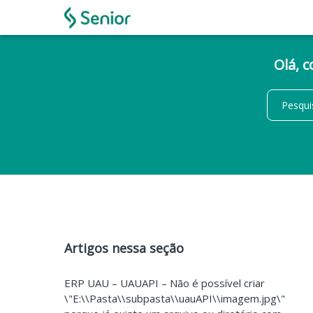
Olá, 
Artigos nessa seção
ERP UAU – UAUAPI – Não é possível criar
\"E:\\Pasta\\subpasta\\uauAPI\\imagem.jpg\"