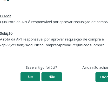
Dúvida
Qual rota da API é responsável por aprovar requisição de compr
Solução
A rota da API responsável por aprovar requisição de compra é
/api/v{version}/RequisicaoCompra/AprovarRequisicoesCompra
Esse artigo foi útil?
Ainda não acho
Sim
Não
Envie