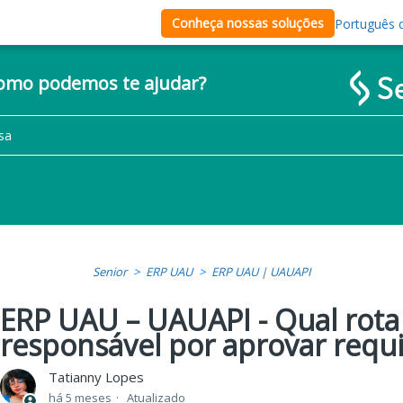
Conheça nossas soluções
Português d
como podemos te ajudar?
Senior
ERP UAU
ERP UAU | UAUAPI
ERP UAU – UAUAPI - Qual rota 
responsável por aprovar requ
Tatianny Lopes
há 5 meses
Atualizado