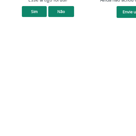
Sim
Não
Envie u