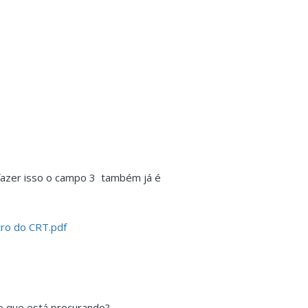
 fazer isso o campo 3 também já é
tro do CRT.pdf
o que está procurando?