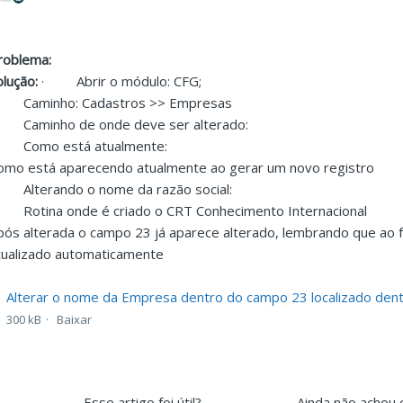
roblema:
olução:
·
Abrir o módulo: CFG;
Caminho: Cadastros >> Empresas
Caminho de onde deve ser alterado:
Como está atualmente:
omo está aparecendo atualmente ao gerar um novo registro
Alterando o nome da razão social:
Rotina onde é criado o CRT Conhecimento Internacional
pós alterada o campo 23 já aparece alterado, lembrando que ao
tualizado automaticamente
Alterar o nome da Empresa dentro do campo 23 localizado den
300 kB
Baixar
Esse artigo foi útil?
Ainda não achou 