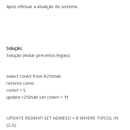
Após efetuar a atualção do sistema
Solução:
Solução (incluir preceitos legais):
select conivt from R250tab
retorno como
conivt = S
update r250tab set conivt = 'N'
UPDATE R038HFI SET ADMESO = 8 WHERE TIPCOL IN
(2,3);