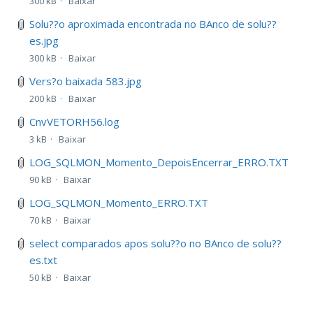
300 kB
Baixar
Solu??o aproximada encontrada no BAnco de solu??
es.jpg
300 kB
Baixar
Vers?o baixada 583.jpg
200 kB
Baixar
CnvVETORH56.log
3 kB
Baixar
LOG_SQLMON_Momento_DepoisEncerrar_ERRO.TXT
90 kB
Baixar
LOG_SQLMON_Momento_ERRO.TXT
70 kB
Baixar
select comparados apos solu??o no BAnco de solu??
es.txt
50 kB
Baixar