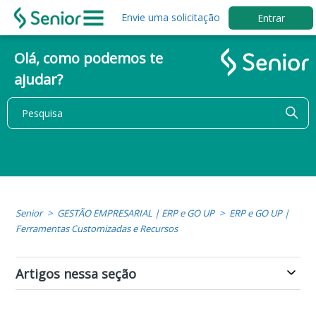
Envie uma solicitação
Entrar
Olá, como podemos te
ajudar?
Senior
GESTÃO EMPRESARIAL | ERP e GO UP
ERP e GO UP |
Ferramentas Customizadas e Recursos
Artigos nessa seção