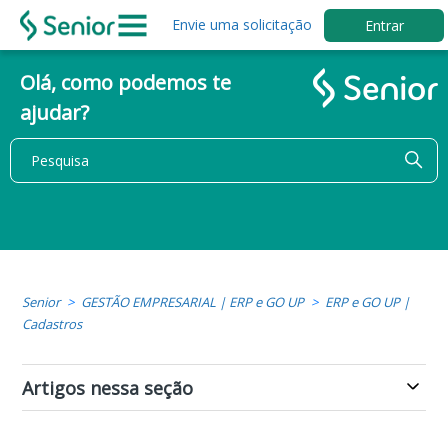
Envie uma solicitação
Entrar
Olá, como podemos te
ajudar?
Senior
GESTÃO EMPRESARIAL | ERP e GO UP
ERP e GO UP |
Cadastros
Artigos nessa seção