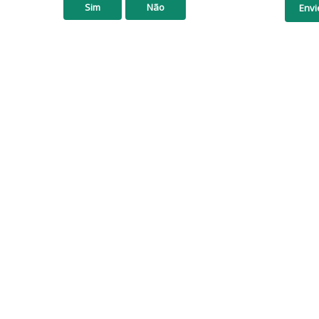
Sim
Não
Envi