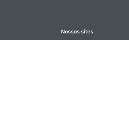
Nossos sites
Site Senior
Carreiras
Blog
Senior Store