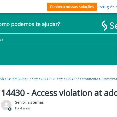
Conheça nossas soluções
Português d
como podemos te ajudar?
TÃO EMPRESARIAL | ERP e GO UP
ERP e GO UP | Ferramentas Customiza
14430 - Access violation at ad
Senior Sistemas
há 4 anos