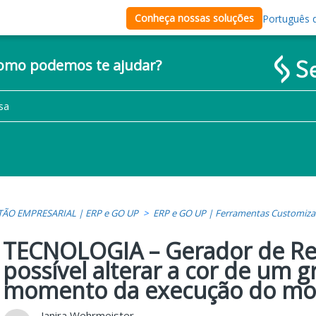
Conheça nossas soluções
Português d
como podemos te ajudar?
TÃO EMPRESARIAL | ERP e GO UP
ERP e GO UP | Ferramentas Customiza
TECNOLOGIA – Gerador de Rel
possível alterar a cor de um g
momento da execução do mo
Janira Wehrmeister