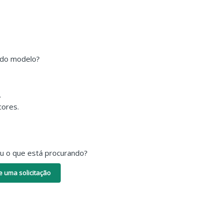
 do modelo?
.
cores.
ou o que está procurando?
e uma solicitação