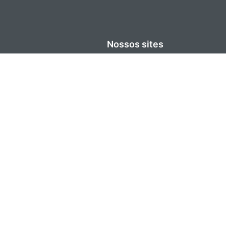
Nossos sites
Site Senior
Carreiras
Blog
Senior Store