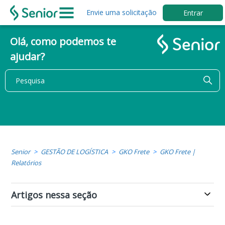
Envie uma solicitação
Entrar
Olá, como podemos te
ajudar?
Senior
GESTÃO DE LOGÍSTICA
GKO Frete
GKO Frete |
Relatórios
Artigos nessa seção