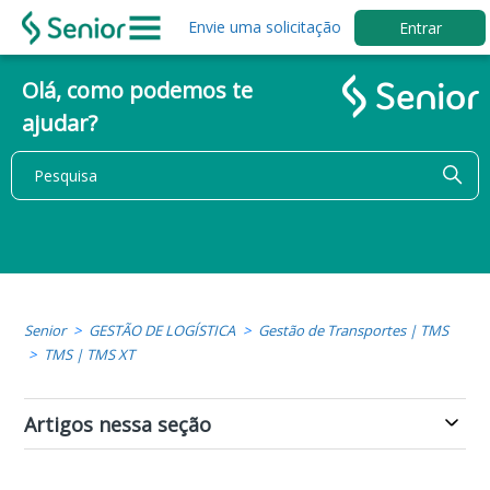
Envie uma solicitação
Entrar
Olá, como podemos te
ajudar?
Senior
GESTÃO DE LOGÍSTICA
Gestão de Transportes | TMS
TMS | TMS XT
Artigos nessa seção