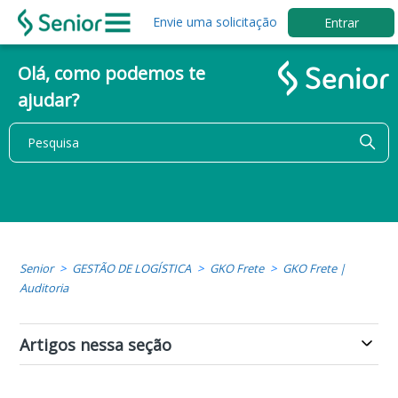
Envie uma solicitação
Entrar
Olá, como podemos te
ajudar?
Senior
GESTÃO DE LOGÍSTICA
GKO Frete
GKO Frete |
Auditoria
Artigos nessa seção