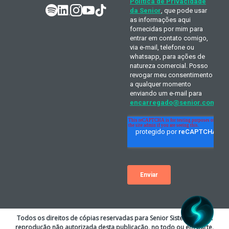
Todos os direitos de cópias reservadas para Senior Sistemas S.A. A
reprodução não autorizada desta publicação, no todo ou em parte,