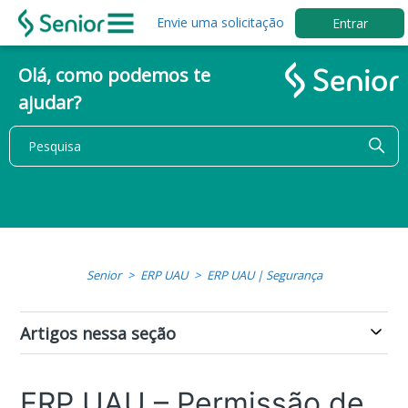
Envie uma solicitação
Entrar
Olá, como podemos te
ajudar?
Senior
ERP UAU
ERP UAU | Segurança
Artigos nessa seção
ERP UAU – Permissão de