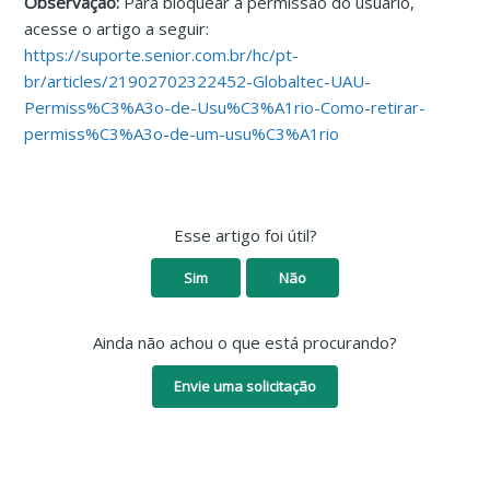
Observação:
Para bloquear a permissão do usuário,
acesse o artigo a seguir:
https://suporte.senior.com.br/hc/pt-
br/articles/21902702322452-Globaltec-UAU-
Permiss%C3%A3o-de-Usu%C3%A1rio-Como-retirar-
permiss%C3%A3o-de-um-usu%C3%A1rio
Esse artigo foi útil?
Sim
Não
Ainda não achou o que está procurando?
Envie uma solicitação