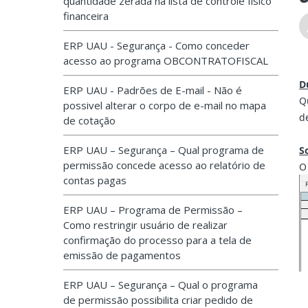
quantidade zerada na lista de controle físico
financeira
ERP UAU - Segurança - Como conceder
acesso ao programa OBCONTRATOFISCAL
D
ERP UAU - Padrões de E-mail - Não é
Q
possivel alterar o corpo de e-mail no mapa
d
de cotação
ERP UAU – Segurança – Qual programa de
S
permissão concede acesso ao relatório de
O
contas pagas
ERP UAU – Programa de Permissão –
Como restringir usuário de realizar
confirmação do processo para a tela de
emissão de pagamentos
ERP UAU – Segurança – Qual o programa
de permissão possibilita criar pedido de