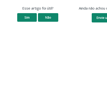
Esse artigo foi útil?
Ainda não achou 
Sim
Não
Envie u