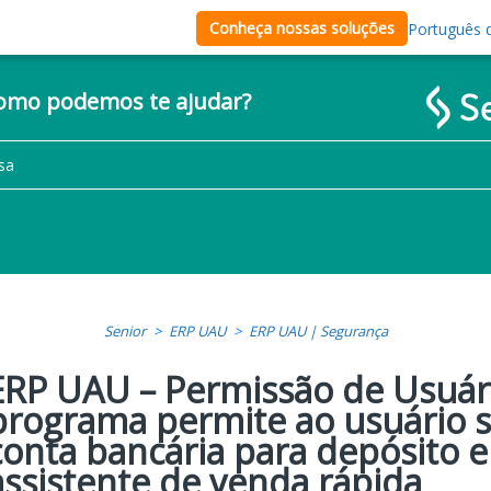
Conheça nossas soluções
Português d
como podemos te ajudar?
Senior
ERP UAU
ERP UAU | Segurança
ERP UAU – Permissão de Usuár
programa permite ao usuário s
conta bancária para depósito e
assistente de venda rápida