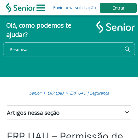
Envie uma solicitação
Entrar
Olá, como podemos te
ajudar?
Senior
ERP UAU
ERP UAU | Segurança
Artigos nessa seção
ERP UAU – Permissão de