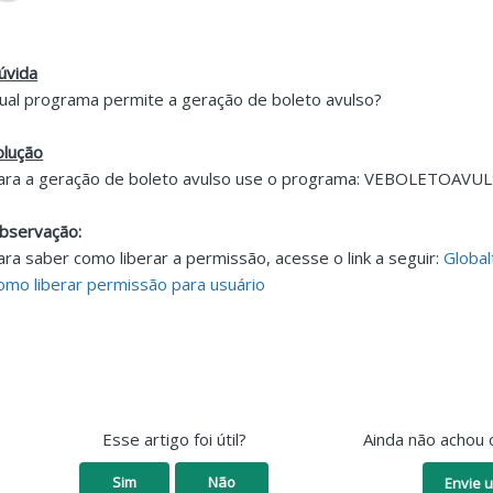
úvida
ual programa permite a geração de boleto avulso?
olução
ara a geração de boleto avulso use o programa:
VEBOLETOAVUL
bservação:
ara saber como liberar a permissão, acesse o link a seguir:
Global
omo liberar permissão para usuário
Esse artigo foi útil?
Ainda não achou 
Sim
Não
Envie u