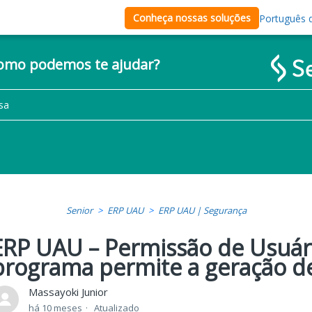
Conheça nossas soluções
Português d
como podemos te ajudar?
Senior
ERP UAU
ERP UAU | Segurança
ERP UAU – Permissão de Usuár
programa permite a geração de
Massayoki Junior
há 10 meses
Atualizado