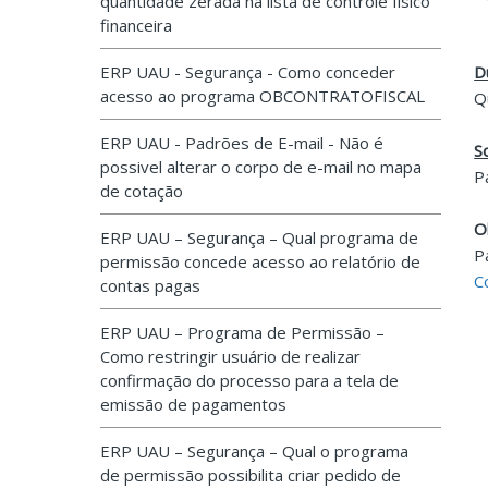
quantidade zerada na lista de controle físico
financeira
ERP UAU - Segurança - Como conceder
D
acesso ao programa OBCONTRATOFISCAL
Q
ERP UAU - Padrões de E-mail - Não é
S
possivel alterar o corpo de e-mail no mapa
P
de cotação
O
ERP UAU – Segurança – Qual programa de
P
permissão concede acesso ao relatório de
C
contas pagas
ERP UAU – Programa de Permissão –
Como restringir usuário de realizar
confirmação do processo para a tela de
emissão de pagamentos
ERP UAU – Segurança – Qual o programa
de permissão possibilita criar pedido de