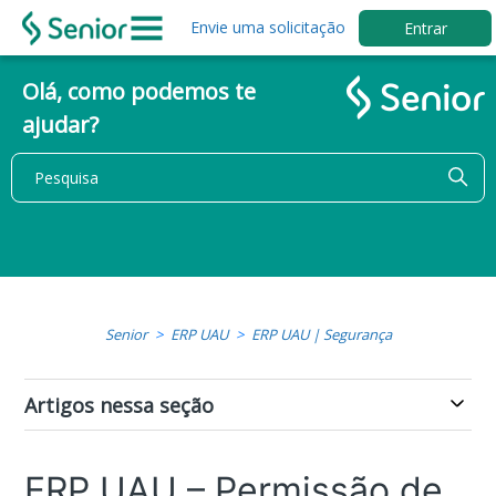
Envie uma solicitação
Entrar
Olá, como podemos te
ajudar?
Senior
ERP UAU
ERP UAU | Segurança
Artigos nessa seção
ERP UAU – Permissão de