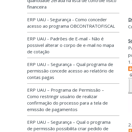
quantidade zerada na lista de controle físico
financeira
ERP UAU - Segurança - Como conceder
D
acesso ao programa OBCONTRATOFISCAL
C
ERP UAU - Padrões de E-mail - Não é
S
possivel alterar o corpo de e-mail no mapa
P
de cotação
p
1
ERP UAU – Segurança – Qual programa de
permissão concede acesso ao relatório de
contas pagas
ERP UAU – Programa de Permissão –
Como restringir usuário de realizar
confirmação do processo para a tela de
emissão de pagamentos
ERP UAU – Segurança – Qual o programa
2
de permissão possibilita criar pedido de