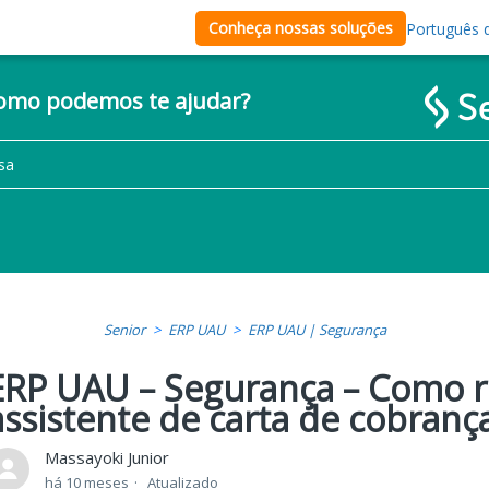
Conheça nossas soluções
Português d
como podemos te ajudar?
Senior
ERP UAU
ERP UAU | Segurança
ERP UAU – Segurança – Como re
assistente de carta de cobranç
Massayoki Junior
há 10 meses
Atualizado