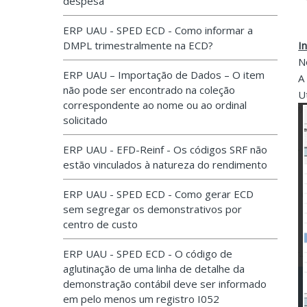
despesa
ERP UAU - SPED ECD - Como informar a
DMPL trimestralmente na ECD?
I
N
ERP UAU – Importação de Dados – O item
A
não pode ser encontrado na coleção
U
correspondente ao nome ou ao ordinal
solicitado
ERP UAU - EFD-Reinf - Os códigos SRF não
estão vinculados à natureza do rendimento
ERP UAU - SPED ECD - Como gerar ECD
sem segregar os demonstrativos por
centro de custo
ERP UAU - SPED ECD - O código de
aglutinação de uma linha de detalhe da
demonstração contábil deve ser informado
em pelo menos um registro I052