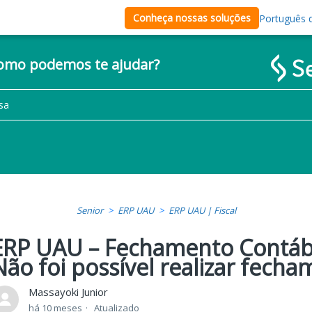
Conheça nossas soluções
Português d
como podemos te ajudar?
Senior
ERP UAU
ERP UAU | Fiscal
ERP UAU – Fechamento Contábil
Não foi possível realizar fech
Massayoki Junior
há 10 meses
Atualizado