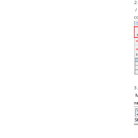
2
/
c
3