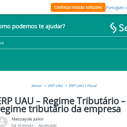
Conheça nossas soluções
Português d
como podemos te ajudar?
Senior
ERP UAU
ERP UAU | Fiscal
ERP UAU – Regime Tributário –
regime tributário da empresa
Massayoki Junior
há 10 meses
Atualizado