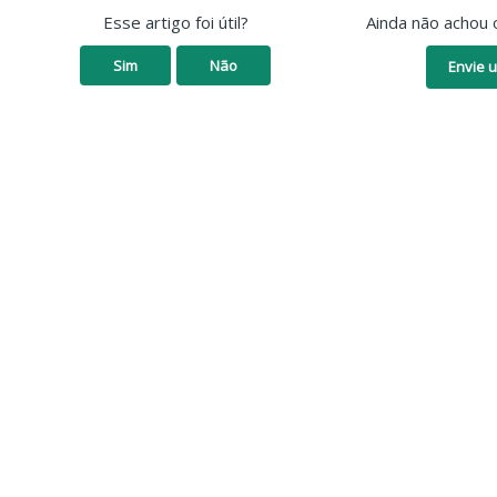
Esse artigo foi útil?
Ainda não achou 
Sim
Não
Envie u