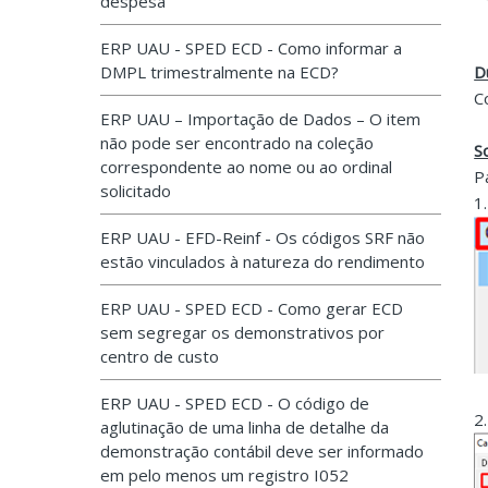
despesa
ERP UAU - SPED ECD - Como informar a
DMPL trimestralmente na ECD?
D
C
ERP UAU – Importação de Dados – O item
não pode ser encontrado na coleção
S
correspondente ao nome ou ao ordinal
P
solicitado
1
ERP UAU - EFD-Reinf - Os códigos SRF não
estão vinculados à natureza do rendimento
ERP UAU - SPED ECD - Como gerar ECD
sem segregar os demonstrativos por
centro de custo
ERP UAU - SPED ECD - O código de
2.
aglutinação de uma linha de detalhe da
demonstração contábil deve ser informado
em pelo menos um registro I052