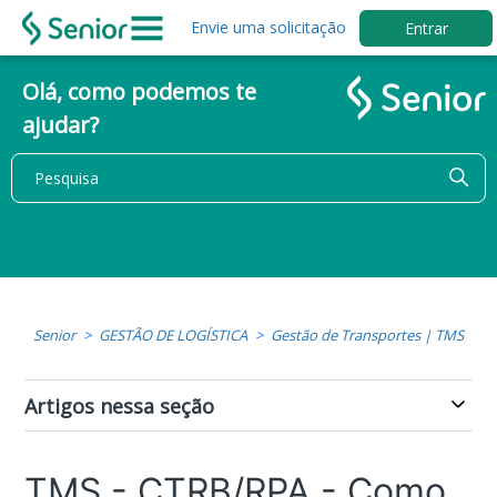
Envie uma solicitação
Entrar
Olá, como podemos te
ajudar?
Senior
GESTÃO DE LOGÍSTICA
Gestão de Transportes | TMS
Artigos nessa seção
TMS - CTRB/RPA - Como