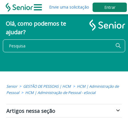
Envie uma solicitação
Entrar
Olá, como podemos te
ajudar?
Senior
GESTÃO DE PESSOAS | HCM
HCM | Administração de
Pessoal
HCM | Administração de Pessoal - eSocial
Artigos nessa seção