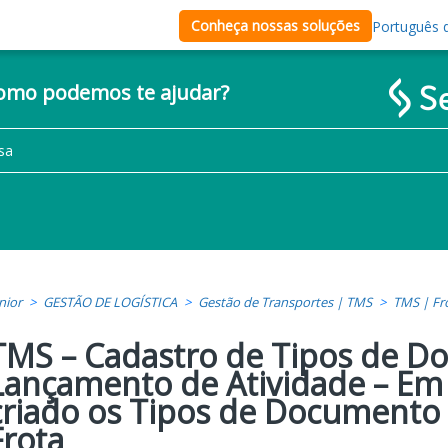
Conheça nossas soluções
Português d
como podemos te ajudar?
nior
GESTÃO DE LOGÍSTICA
Gestão de Transportes | TMS
TMS | Fr
TMS – Cadastro de Tipos de D
Lançamento de Atividade – Em 
criado os Tipos de Documento p
Frota