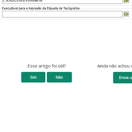
Esse artigo foi útil?
Ainda não achou 
Sim
Não
Envie u