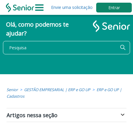
Envie uma solicitação
Entrar
Olá, como podemos te
ajudar?
Senior
GESTÃO EMPRESARIAL | ERP e GO UP
ERP e GO UP |
Cadastros
Artigos nessa seção