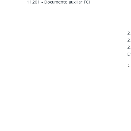
11201 - Documento auxiliar FCI
2
2
2
E