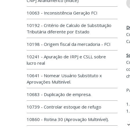
CNPJ Alfanumérico (índice)
10063 - Inconsistência Geração FCI
10192 - Critério de Calculo de Substituição
D
Tributária diferente por Estado
C
C
10198 - Origem fiscal da mercadoria - FCI
S
10241 - Apuração de IRPJ e CSLL sobre
C
lucro real
c
10641 - Nomear Usuário Substituto x
c
Aprovações Multinível.
P
10683 - Duplicação de empresa.
1
10739 - Controlar estoque de refugo
1
10860 - Rotina 30 (Aprovação Multinível).