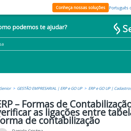
Conheça nossas soluções
Português d
como podemos te ajudar?
Senior
GESTÃO EMPRESARIAL | ERP e GO UP
ERP e GO UP | Cadastro
ERP – Formas de Contabilizaçã
verificar as ligações entre tabe
forma de contabilização
Daniele Cristina