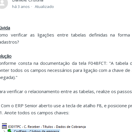
há 3 anos
Atualizado
úvida
omo verificar as ligações entre tabelas definidas na forma
adastros?
olução
onforme consta na documentação da tela F048FCT: "A tabela d
onter todos os campos necessários para ligação com a chave de 
hegada)."
ara verificar o relacionamento entre as tabelas, realize os passos
. Com o ERP Senior aberto use a tecla de atalho F8, e posicione pr
.1. Anote todos os campos chaves: