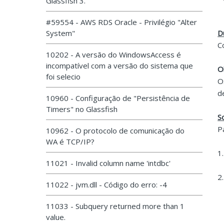
Glassfish 3.
#59554 - AWS RDS Oracle - Privilégio "Alter
System"
D
C
10202 - A versão do WindowsAccess é
incompatível com a versão do sistema que
O
foi selecio
O
d
10960 - Configuração de "Persistência de
Timers" no Glassfish
S
P
10962 - O protocolo de comunicação do
WA é TCP/IP?
1
11021 - Invalid column name 'intdbc'
2
11022 - jvm.dll - Código do erro: -4
11033 - Subquery returned more than 1
value.