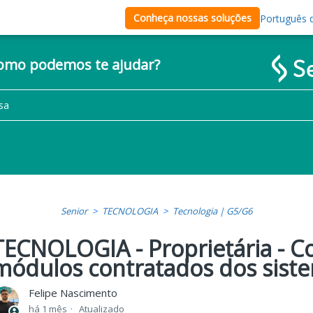
Conheça nossas soluções
Português d
como podemos te ajudar?
Senior
TECNOLOGIA
Tecnologia | G5/G6
TECNOLOGIA - Proprietária - Co
módulos contratados dos sist
Felipe Nascimento
há 1 mês
Atualizado